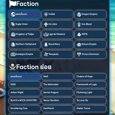
Faction
แสดงทั้งหมด
Collab
Dragon Empery
Eagle Union
Iris Libre
Iron Blood
Kingdom of Tulipa
Liga de Pedrería
META
Northern Parliament
Royal Navy
Sakura Empire
Sardegna Empire
Tempesta
Vichya Dominion
Faction ย่อย
แสดงทั้งหมด
NieR
Cinders of Hope
SSSS
The Idolmaster
Framework of Logic
Ashen Might
Senran Kagura
Flickering Light
BLACK★ROCK SHOOTER
Venus Vacation
To Love-Ru
Smoldering Core
DanMachi
Atelier Yumia